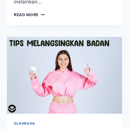
melainkan…
DAFTAR
READ MORE
MAKANAN
PENAMBAH
IMUN
YANG
WAJIB
ADA
DI
MEJA
MAKAN
OLAHRAGA