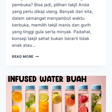
pembuka? Bisa jadi, pilihan takjil Anda
yang perlu dikaji ulang. Banyak dari kita,
dalam semangat menyambut waktu
berbuka, memilih takjil manis dan gurih
yang tinggi gula serta minyak. Padahal,
konsep takjil sehat bukan berarti tidak
enak atau…
TAKJIL
READ MORE
SEHAT:
BUKA
PUASA
NIKMAT
TANPA
KHAWATIR
GULA
DARAH
NAIK