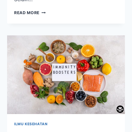
OLAHRAGA
READ MORE
UNTUK
LANSIA:
MENJAGA
KESEHATAN
DAN
KEBUGARAN
DI
USIA
SENJA
ILMU KESEHATAN