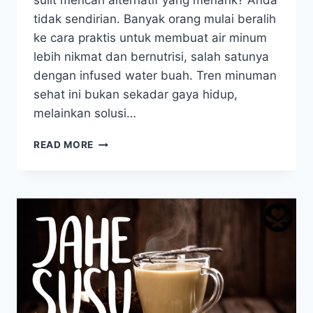
sulit mencari alternatif yang menarik? Anda
tidak sendirian. Banyak orang mulai beralih
ke cara praktis untuk membuat air minum
lebih nikmat dan bernutrisi, salah satunya
dengan infused water buah. Tren minuman
sehat ini bukan sekadar gaya hidup,
melainkan solusi…
INFUSED
READ MORE
WATER
BUAH:
CARA
SEDERHANA
UNTUK
HIDUP
LEBIH
SEHAT