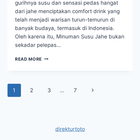
gurihnya susu dan sensasi pedas hangat
dari jahe menciptakan comfort drink yang
telah menjadi warisan turun-temurun di
banyak budaya, termasuk di Indonesia.
Oleh karena itu, Minuman Susu Jahe bukan
sekadar pelepas…
YUK
READ MORE
KETAHUI
MANFAAT
DAN
RESEP
Page
Next
1
2
3
…
7
RAHASIA
MINUMAN
navigation
Page
SUSU
JAHE
direkturtoto