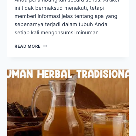
ini tidak bermaksud menakuti, tetapi
memberi informasi jelas tentang apa yang
sebenarnya terjadi dalam tubuh Anda
setiap kali mengonsumsi minuman…
EFEK
READ MORE
MINUMAN
BERSODA:
MANIS
SESAT
YANG
BERDAMPAK
JANGKA
PANJANG