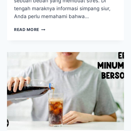
sebuah beban yang membuat stres. Di
tengah maraknya informasi simpang siur,
Anda perlu memahami bahwa…
TUBUH
READ MORE
IDEAL
BUKAN
MIMPI!
TIPS
MELANGSINGKAN
BADAN
TANPA
SIKSA