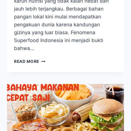
karun nutrisi yang tidak kalah hebat dan
jauh lebih terjangkau. Berbagai bahan
pangan lokal kini mulai mendapatkan
pengakuan dunia karena kandungan
gizinya yang luar biasa. Fenomena
Superfood Indonesia ini menjadi bukti
bahwa…
MENGENAL
READ MORE
BERBAGAI
MACAM
SUPERFOOD
INDONESIA
YANG
MENDUNIA