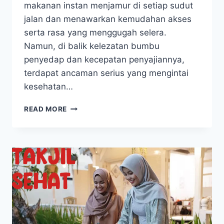
makanan instan menjamur di setiap sudut
jalan dan menawarkan kemudahan akses
serta rasa yang menggugah selera.
Namun, di balik kelezatan bumbu
penyedap dan kecepatan penyajiannya,
terdapat ancaman serius yang mengintai
kesehatan…
BAHAYA
READ MORE
MAKANAN
CEPAT
SAJI
YANG
WAJIB
KAMU
KETAHUI
SEKARANG!