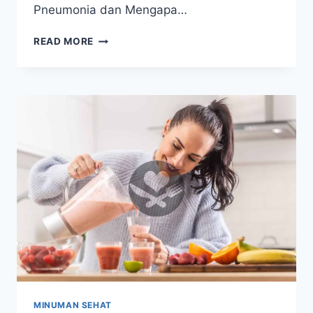
Pneumonia dan Mengapa…
GEJALA
READ MORE
PNEUMONIA,
KENALI
TANDA
DAN
PENANGANAN
SEJAK
DINI
MINUMAN SEHAT