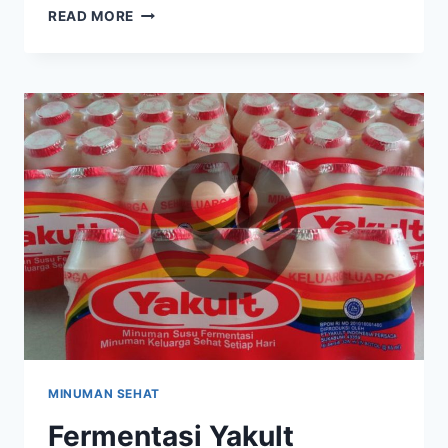
PILIHAN
READ MORE
LAUK
VEGETARIAN
YANG
SEHAT
DAN
LEZAT
UNTUK
ANDA
MINUMAN SEHAT
Fermentasi Yakult