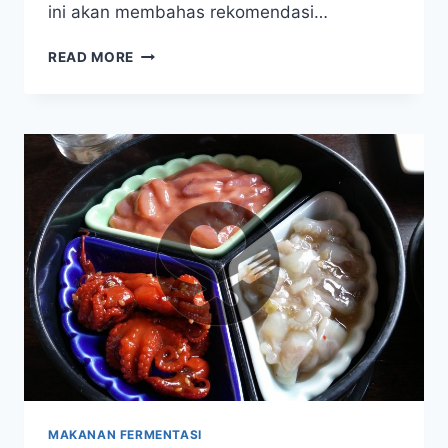
ini akan membahas rekomendasi…
MAKANAN
READ MORE
VEGETARIAN
DI
SURABAYA,
NIKMATI
KELEZATAN
TANPA
DAGING
MAKANAN FERMENTASI