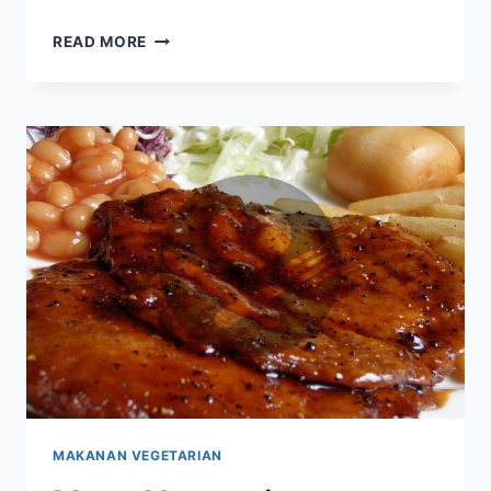
MAKANAN
READ MORE
FERMENTASI
JEPANG,
KELEZATAN
KULINER
NEGERI
SAKURA
MAKANAN VEGETARIAN