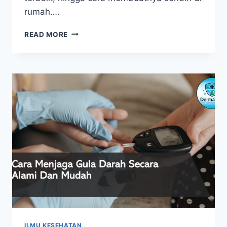
rumah….
MINUMAN
READ MORE
KAYA
SERAT
UNTUK
PENCERNAAN
SEHAT
DAN
TUBUH
BUGAR
ILMU KESEHATAN