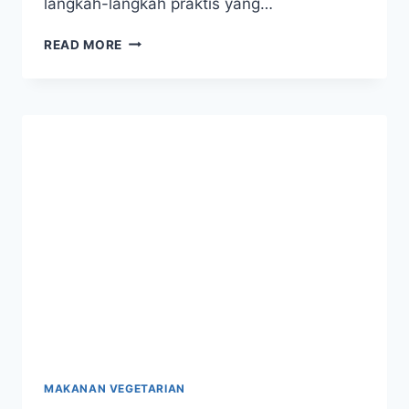
langkah-langkah praktis yang…
CARA
READ MORE
MENJAGA
GULA
DARAH
TETAP
STABIL
UNTUK
HIDUP
LEBIH
SEHAT
MAKANAN VEGETARIAN