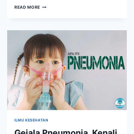
FERMENTASI
READ MORE
YAKULT
MINUMAN
PROBIOTIK
YANG
MENYEHATKAN
ILMU KESEHATAN
Gejala Pneumonia, Kenali