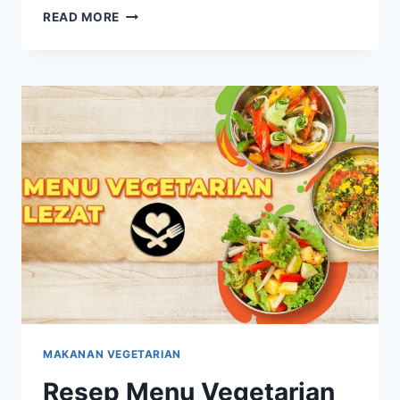
MENU
READ MORE
VEGETARIAN
WESTERN,
NIKMATI
KULINER
EROPA
TANPA
DAGING
MAKANAN VEGETARIAN
Resep Menu Vegetarian