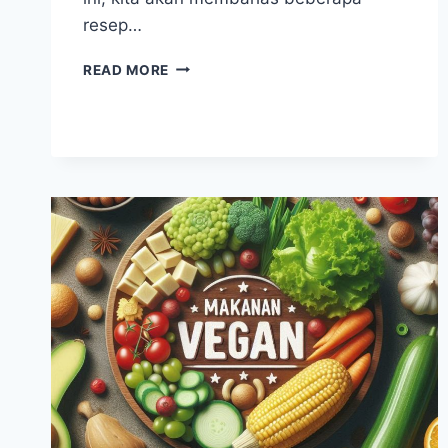
resep…
RESEP
READ MORE
SUP
VEGETARIAN
YANG
LEZAT
DAN
SEHAT