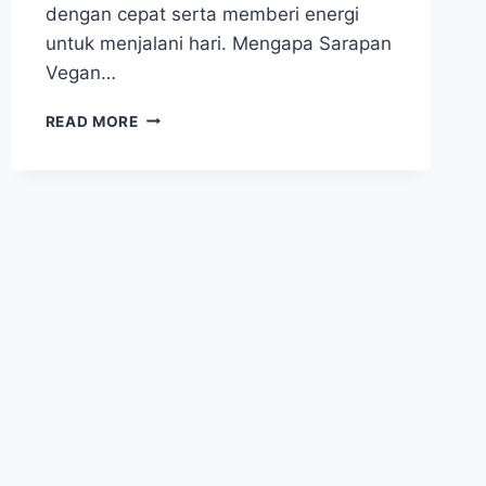
dengan cepat serta memberi energi
untuk menjalani hari. Mengapa Sarapan
Vegan…
SARAPAN
READ MORE
VEGAN
MUDAH
INSPIRASI
LEZAT
DAN
PRAKTIS