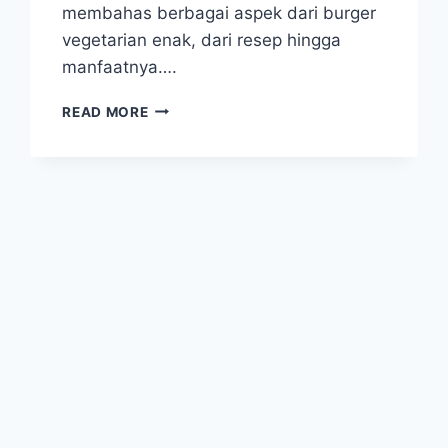
membahas berbagai aspek dari burger
vegetarian enak, dari resep hingga
manfaatnya….
BURGER
READ MORE
VEGETARIAN
ENAK:
PILIHAN
SEHAT
DAN
LEZAT