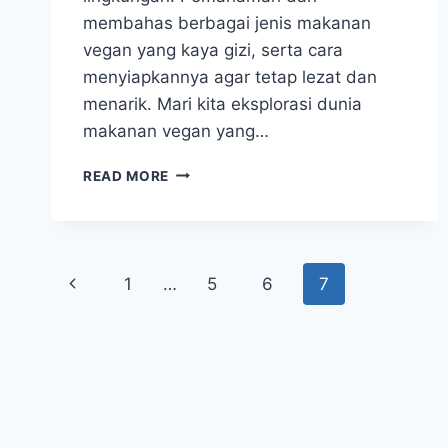
membahas berbagai jenis makanan
vegan yang kaya gizi, serta cara
menyiapkannya agar tetap lezat dan
menarik. Mari kita eksplorasi dunia
makanan vegan yang…
MAKANAN
READ MORE
VEGAN
BERGIZI
PILIHAN
SEHAT
Page
UNTUK
Previous
1
…
5
6
7
GAYA
navigation
HIDUP
Page
MODERN