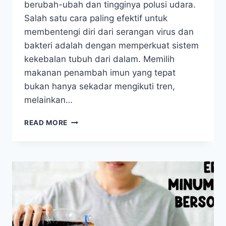
berubah-ubah dan tingginya polusi udara.
Salah satu cara paling efektif untuk
membentengi diri dari serangan virus dan
bakteri adalah dengan memperkuat sistem
kekebalan tubuh dari dalam. Memilih
makanan penambah imun yang tepat
bukan hanya sekadar mengikuti tren,
melainkan…
DAFTAR
READ MORE
MAKANAN
PENAMBAH
IMUN
YANG
WAJIB
ADA
DI
MEJA
MAKAN