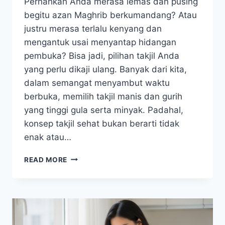
Pernahkah Anda merasa lemas dan pusing
begitu azan Maghrib berkumandang? Atau
justru merasa terlalu kenyang dan
mengantuk usai menyantap hidangan
pembuka? Bisa jadi, pilihan takjil Anda
yang perlu dikaji ulang. Banyak dari kita,
dalam semangat menyambut waktu
berbuka, memilih takjil manis dan gurih
yang tinggi gula serta minyak. Padahal,
konsep takjil sehat bukan berarti tidak
enak atau…
TAKJIL
READ MORE
SEHAT:
BUKA
PUASA
NIKMAT
TANPA
KHAWATIR