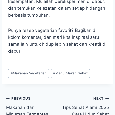
kesempatan. Mulailah bereksperimen di dapur,
dan temukan kelezatan dalam setiap hidangan
berbasis tumbuhan.
Punya resep vegetarian favorit? Bagikan di
kolom komentar, dan mari kita inspirasi satu
sama lain untuk hidup lebih sehat dan kreatif di
dapur!
Post
#
Makanan Vegetarian
#
Menu Makan Sehat
Tags:
Post
PREVIOUS
NEXT
Makanan dan
Tips Sehat Alami 2025
navigation
Minuman Fermentasi
Cara Hidup Sehat