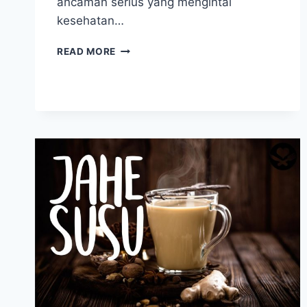
ancaman serius yang mengintai
kesehatan…
BAHAYA
READ MORE
MAKANAN
CEPAT
SAJI
YANG
WAJIB
KAMU
KETAHUI
SEKARANG!