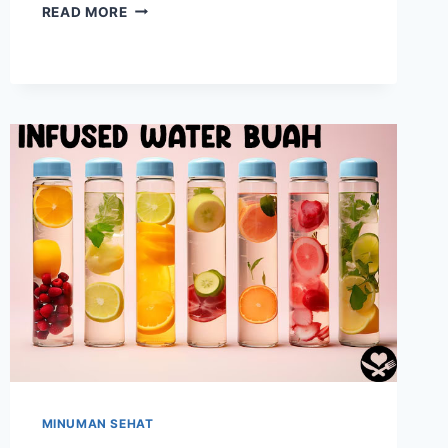
MENGENAL
READ MORE
BERBAGAI
MACAM
SUPERFOOD
INDONESIA
YANG
MENDUNIA
MINUMAN SEHAT