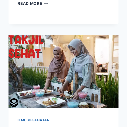
MINUMAN
READ MORE
HERBAL
TRADISIONAL:
MENJAGA
KESEHATAN
DENGAN
RAMUAN
NENEK
MOYANG
ILMU KESEHATAN