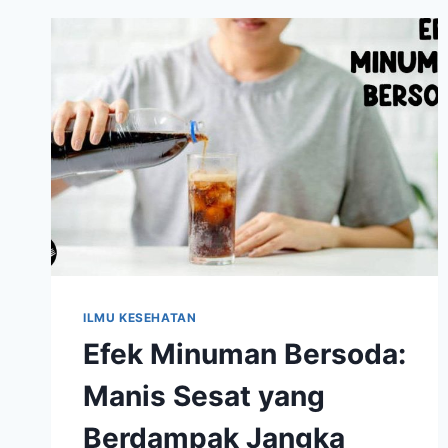
DAN
KEBUGARAN
DI
USIA
SENJA
ILMU KESEHATAN
Efek Minuman Bersoda:
Manis Sesat yang
Berdampak Jangka