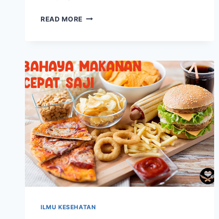
EFEK
READ MORE
MINUMAN
BERSODA:
MANIS
SESAT
YANG
BERDAMPAK
JANGKA
PANJANG
ILMU KESEHATAN