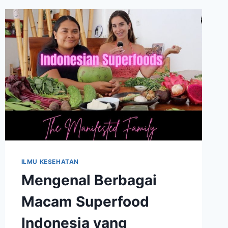
TIPS
MELANGSINGKAN
BADAN
TANPA
SIKSA
ILMU KESEHATAN
Mengenal Berbagai
Macam Superfood
Indonesia yang