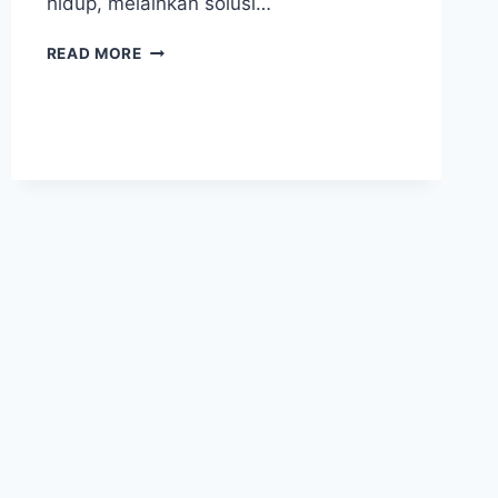
hidup, melainkan solusi…
INFUSED
READ MORE
WATER
BUAH:
CARA
SEDERHANA
UNTUK
HIDUP
LEBIH
SEHAT