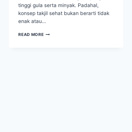
tinggi gula serta minyak. Padahal,
konsep takjil sehat bukan berarti tidak
enak atau…
TAKJIL
READ MORE
SEHAT:
BUKA
PUASA
NIKMAT
TANPA
KHAWATIR
GULA
DARAH
NAIK