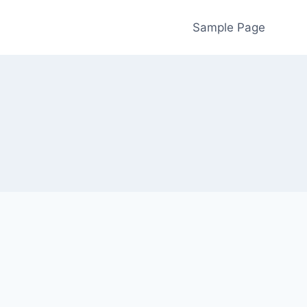
Sample Page