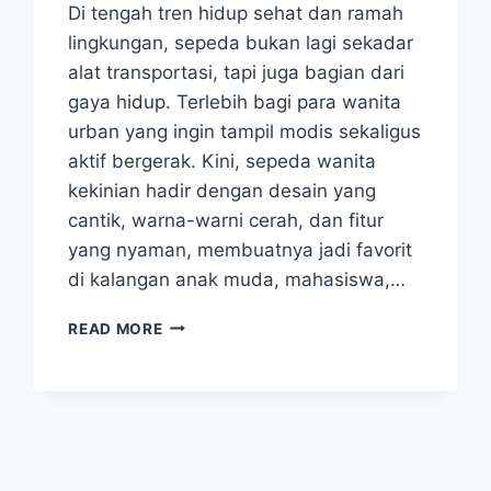
Di tengah tren hidup sehat dan ramah
lingkungan, sepeda bukan lagi sekadar
alat transportasi, tapi juga bagian dari
gaya hidup. Terlebih bagi para wanita
urban yang ingin tampil modis sekaligus
aktif bergerak. Kini, sepeda wanita
kekinian hadir dengan desain yang
cantik, warna-warni cerah, dan fitur
yang nyaman, membuatnya jadi favorit
di kalangan anak muda, mahasiswa,…
SEPEDA
READ MORE
WANITA
KEKINIAN
TEMAN
UNTUK
AKTIVITAS
DAN
NONGKRONG